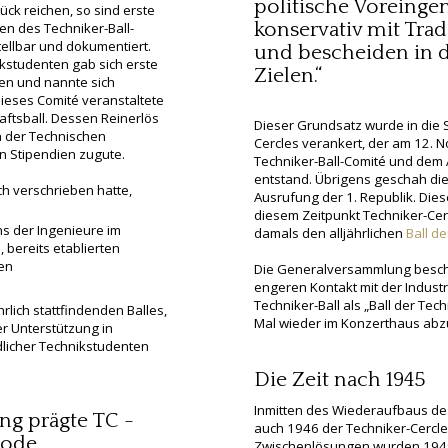
politische Voreing
ück reichen, so sind erste
konservativ mit Tra
en des Techniker-Ball-
tellbar und dokumentiert.
und bescheiden in d
kstudenten gab sich erste
Zielen.“
en und nannte sich
Dieses Comité veranstaltete
haftsball. Dessen Reinerlös
Dieser Grundsatz wurde in die 
 der Technischen
Cercles verankert, der am 12.
 Stipendien zugute.
Techniker-Ball-Comité und dem
entstand. Übrigens geschah die
ch verschrieben hatte,
Ausrufung der 1. Republik. Dies
diesem Zeitpunkt Techniker-Cerc
 der Ingenieure im
damals den alljährlichen
Ball de
 bereits etablierten
en
Die Generalversammlung besch
engeren Kontakt mit der Indust
Techniker-Ball als „Ball der Tec
rlich stattfindenden Balles,
Mal wieder im Konzerthaus ab
r Unterstützung in
ndlicher Technikstudenten
Die Zeit nach 1945
Inmitten des Wiederaufbaus de
ung prägte TC -
auch 1946 der Techniker-Cercl
iode
Zwischenlösungen wurden 1949 