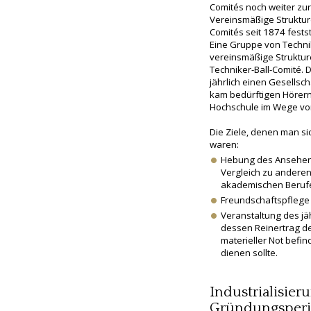
Comités noch weiter zur
Vereinsmäßige Struktur
Comités seit 1874 fests
Eine Gruppe von Techni
vereinsmäßige Struktur
Techniker-Ball-Comité. 
jährlich einen Gesellsc
kam bedürftigen Hörern
Hochschule im Wege von
Die Ziele, denen man si
waren:
Hebung des Ansehens
Vergleich zu anderen,
akademischen Beruf
Freundschaftspflege
Veranstaltung des jäh
dessen Reinertrag de
materieller Not befi
dienen sollte.
Industrialisier
Gründungsper