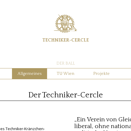
TECHNIKER-CERCLE
DER BALL
Allgemeines
TU Wien
Projekte
Der Techniker-Cercle
„Ein Verein von Gle
liberal, ohne nationa
des Techniker-Kränzchen-