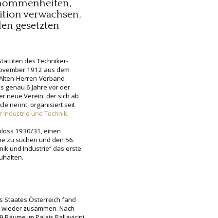
enommenheiten,
dition verwachsen,
en gesetzten
Statuten des Techniker-
 November 1912 aus dem
 Alten-Herren-Verband
s genau 6 Jahre vor der
er neue Verein, der sich ab
le nennt, organisiert seit
r Industrie und Technik
.
loss 1930/31, einen
rie zu suchen und den 56.
hnik und Industrie“ das erste
zuhalten.
s Staates Österreich fand
e wieder zusammen. Nach
Räume im Palais Pallavicini