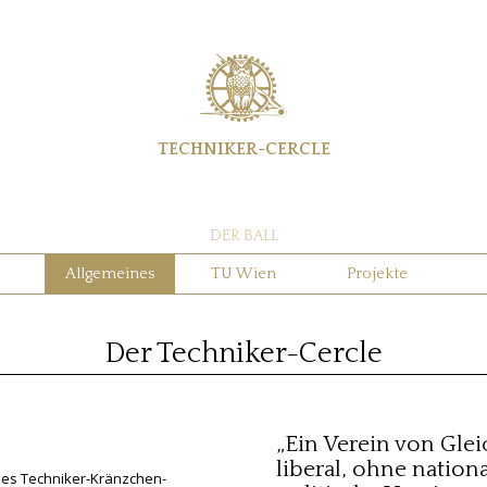
TECHNIKER-CERCLE
DER BALL
Allgemeines
TU Wien
Projekte
Der Techniker-Cercle
„Ein Verein von Gle
liberal, ohne nationa
des Techniker-Kränzchen-