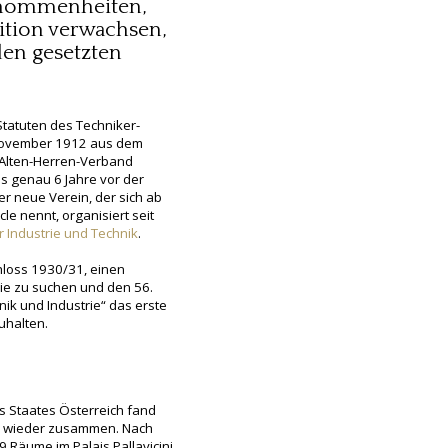
enommenheiten,
dition verwachsen,
en gesetzten
Statuten des Techniker-
 November 1912 aus dem
 Alten-Herren-Verband
s genau 6 Jahre vor der
er neue Verein, der sich ab
le nennt, organisiert seit
r Industrie und Technik
.
loss 1930/31, einen
rie zu suchen und den 56.
hnik und Industrie“ das erste
zuhalten.
s Staates Österreich fand
e wieder zusammen. Nach
Räume im Palais Pallavicini