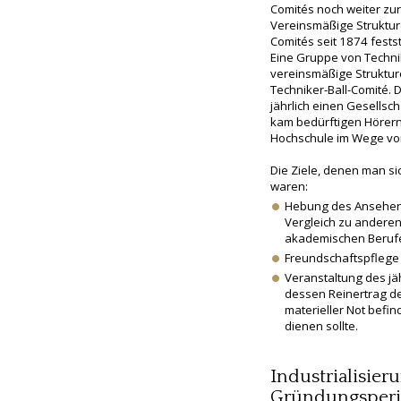
Comités noch weiter zur
Vereinsmäßige Struktur
Comités seit 1874 fests
Eine Gruppe von Techni
vereinsmäßige Struktur
Techniker-Ball-Comité. 
jährlich einen Gesellsc
kam bedürftigen Hörern
Hochschule im Wege von
Die Ziele, denen man si
waren:
Hebung des Ansehens
Vergleich zu anderen,
akademischen Beruf
Freundschaftspflege
Veranstaltung des jäh
dessen Reinertrag de
materieller Not befi
dienen sollte.
Industrialisier
Gründungsper