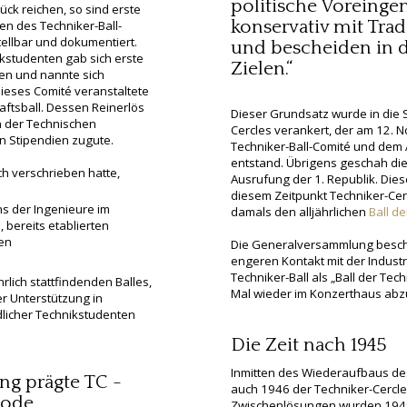
politische Voreing
ück reichen, so sind erste
konservativ mit Tra
en des Techniker-Ball-
tellbar und dokumentiert.
und bescheiden in d
kstudenten gab sich erste
Zielen.“
en und nannte sich
Dieses Comité veranstaltete
haftsball. Dessen Reinerlös
Dieser Grundsatz wurde in die 
 der Technischen
Cercles verankert, der am 12.
 Stipendien zugute.
Techniker-Ball-Comité und dem
entstand. Übrigens geschah die
ch verschrieben hatte,
Ausrufung der 1. Republik. Dies
diesem Zeitpunkt Techniker-Cerc
 der Ingenieure im
damals den alljährlichen
Ball de
 bereits etablierten
en
Die Generalversammlung besch
engeren Kontakt mit der Indust
Techniker-Ball als „Ball der Tec
rlich stattfindenden Balles,
Mal wieder im Konzerthaus ab
r Unterstützung in
ndlicher Technikstudenten
Die Zeit nach 1945
Inmitten des Wiederaufbaus de
ung prägte TC -
auch 1946 der Techniker-Cercl
iode
Zwischenlösungen wurden 1949 